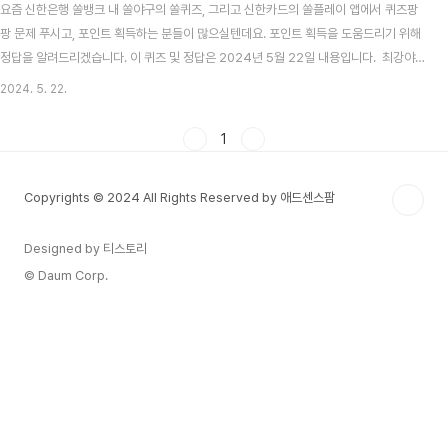
요즘 신한은행 쏠뱅크 내 쏠야구의 쏠퀴즈, 그리고 신한카드의 쏠플레이 앱에서 퀴즈팡
팡 문제 푸시고, 포인트 획득하는 분들이 많으실텐데요. 포인트 획득을 도움드리기 위해
정답을 알려드리겠습니다. 이 퀴즈 및 정답은 2024년 5월 22일 내용입니다. 최강야
구 시즌3 방송시간, 선수, 전적 총정리 목차 신한 쏠뱅크 쏠야구(쏠퀴즈) 5월 22일 문
2024. 5. 22.
제 및 정답신한 쏠뱅크 쏠야구 5월 22일 문제 지난 5월 18일 감독으로써 KBO 역대
58번째 통산 100승 달성을 기록한 감독의 이름은 무엇일까요? 신한 쏠뱅크 쏠야구 5
1
월 22일 정답 이승엽 2024 KBO 프로야구, 자동투구판정(ABS) 시스템 도입! 기계가
스트라이크 볼 판정2024 KBO는 이사회를 열고, 금년부터 도입할 제도를 확정지었습
Copyrights © 2024 All Rights Reserved by 애드센스팜
니다..
Designed by 티스토리
© Daum Corp.