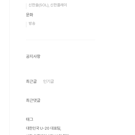
신한쏠(SOL), 신한플레이
문화
방송
공지사항
최근글
인기글
최근댓글
태그
대한민국 U-20 대표팀