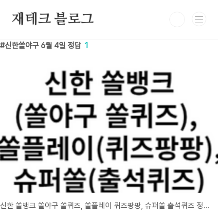
본문 바로가기
재테크 블로그
신한쏠야구 6월 4일 정답
1
신한 쏠뱅크 쏠야구 쏠퀴즈, 쏠플레이 퀴즈팡팡, 슈퍼쏠 출석퀴즈 정답 6월 4일