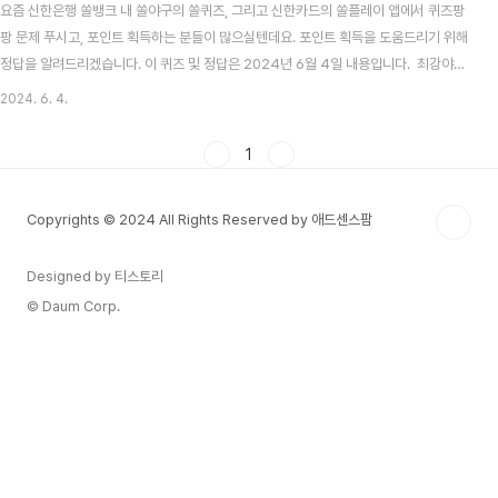
요즘 신한은행 쏠뱅크 내 쏠야구의 쏠퀴즈, 그리고 신한카드의 쏠플레이 앱에서 퀴즈팡
팡 문제 푸시고, 포인트 획득하는 분들이 많으실텐데요. 포인트 획득을 도움드리기 위해
정답을 알려드리겠습니다. 이 퀴즈 및 정답은 2024년 6월 4일 내용입니다. 최강야구
시즌3 방송시간, 선수, 전적 총정리 목차 신한 쏠뱅크 쏠야구(쏠퀴즈) 6월 4일 문제 및
2024. 6. 4.
정답신한 쏠뱅크 쏠야구 6월 4일 문제 다음 중 2024년 6월 3일에 취임식을 가진 한화
이글스의 새로운 감독은 누구일까요? 신한 쏠뱅크 쏠야구 6월 4일 정답 김경문
1
2024 KBO 프로야구, 자동투구판정(ABS) 시스템 도입! 기계가 스트라이크 볼 판정
2024 KBO는 이사회를 열고, 금년부터 도입할 제도를 확정지었습니다. 제도에는 눈여
Copyrights © 2024 All Rights Reserved by 애드센스팜
겨볼만한 ..
Designed by 티스토리
© Daum Corp.