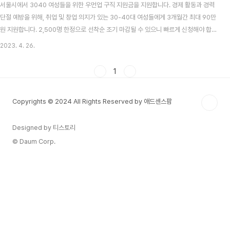
서울시에서 3040 여성들을 위한 우먼업 구직 지원금을 지원합니다. 경제 활동과 경력
단절 예방을 위해, 취업 및 창업 의지가 있는 30-40대 여성들에게 3개월간 최대 90만
원 지원합니다. 2,500명 한정으로 선착순 조기 마감될 수 있으니 빠르게 신청해야 합니
다. 자신의 자격을 몰라도 신청부터 해야 혜택 받을 순위에 들어갈 수 있으니 아래 링크
2023. 4. 26.
에서 신청부터 하시길 바랍니다. 신청 방법 현재는 방문 신청 및 이메일 신청만 가능하
며, 온라인 신청은 불가능합니다. 5월 중으로 온라인 신청페이지를 오픈 한다고 하나,
1
2500명 선착순인만큼 그 전에 마감 될 것으로 보입니다. 조기 마감 전 두가지 방법으로
빠르게 접수 하시길 바랍니다. 신청서 작성 후, 서울시 27개의 여성인력개발기관 중 서
Copyrights © 2024 All Rights Reserved by 애드센스팜
비스 연계 희망기관..
Designed by 티스토리
© Daum Corp.