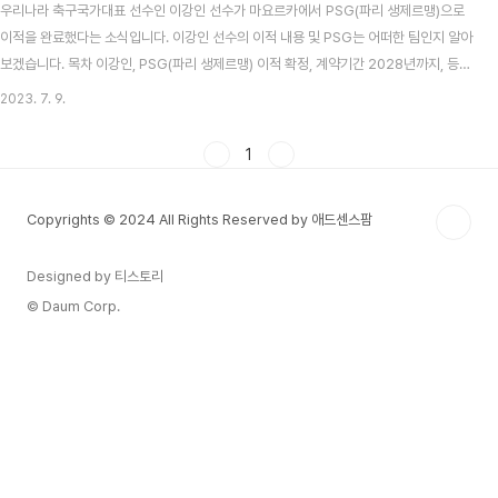
우리나라 축구국가대표 선수인 이강인 선수가 마요르카에서 PSG(파리 생제르맹)으로
이적을 완료했다는 소식입니다. 이강인 선수의 이적 내용 및 PSG는 어떠한 팀인지 알아
보겠습니다. 목차 이강인, PSG(파리 생제르맹) 이적 확정, 계약기간 2028년까지, 등번
호는 19번 PSG는 공식 홈페이지를 통해 이강인 선수가 파리 생제르맹으로의 이적을 마
2023. 7. 9.
쳤다고 밝혔습니다. 계약기간은 위 사진처럼 2028년까지로 알려졌습니다. 22세의 공
격형 미드필더인 이강인 선수는 PSG에 입단한 최초의 한국 선수가 되었다고 합니다.
1
PSG는 이와 함께 이강인 선수에 대한 소개도 깃들였습니다. 2001년 한국 인천에서 태
어난 이강인은 한국에서는 슛돌이 프로그램에 나와서 이미 한국에서는 유명해지기도 했
Copyrights © 2024 All Rights Reserved by 애드센스팜
죠(슛돌이 이야기는 제가 넣은 ..
Designed by 티스토리
© Daum Corp.