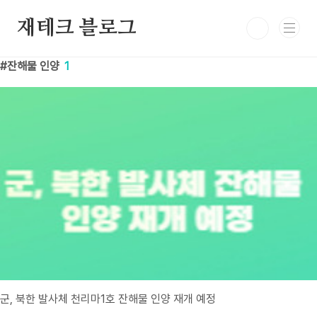
본문 바로가기
재테크 블로그
잔해물 인양
1
군, 북한 발사체 천리마1호 잔해물 인양 재개 예정