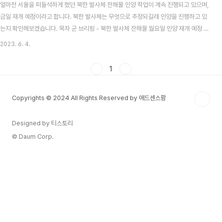
얼마전 서울을 떠들석하게 했던 북한 발사체 잔해물 인양 작업이 계속 진행되고 있으며,
금일 재개 예정이라고 합니다. 북한 발사체는 무엇으로 추정되길래 인양을 진행하고 있
는지 확인해보겠습니다. 목차 군 브리핑 - 북한 발사체 잔해물 월요일 인양 재개 예정 군
은 4일 오후, 북한이 발사한 우주발사체 '천리마 1형'이 서해에 추락한 지 닷새째로 잔해
2023. 6. 4.
물을 인양하지 못하고 작업을 종료했다고 밝혔습니다. 발사체 동체 잔해에 고장력 밧줄
을 몇 개 묶는 데는 성공했지만, 상황이 여의치 않아 작업을 중단하고 월요일에 재개하는
1
쪽으로 결정했다고 합니다. 현장의 유속이 빠르고, 수중에서 시야가 좋지 않다보니 어려
움이 있다고 합니다. 내일도 여의치 않은 경우 더 늦어질 수도 있겠죠? 일단 31일 처음
Copyrights © 2024 All Rights Reserved by 애드센스팜
발견한 잔해물 이외에는 ..
Designed by 티스토리
© Daum Corp.