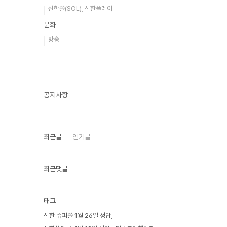
신한쏠(SOL), 신한플레이
문화
방송
공지사항
최근글
인기글
최근댓글
태그
신한 슈퍼쏠 1월 26일 정답