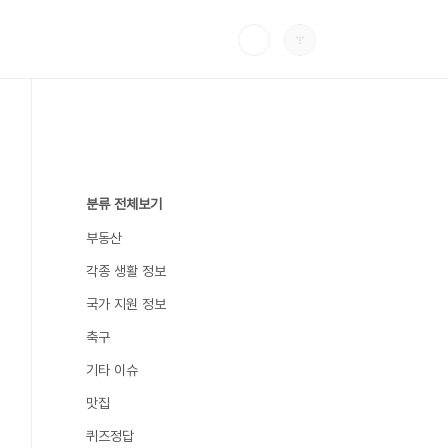
분류 전체보기
부동산
각종 생활 정보
국가 지원 정보
축구
기타 이슈
맛집
퀴즈정답