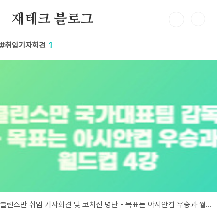
본문 바로가기
재테크 블로그
취임기자회견
1
클린스만 취임 기자회견 및 코치진 명단 - 목표는 아시안컵 우승과 월드컵 4강