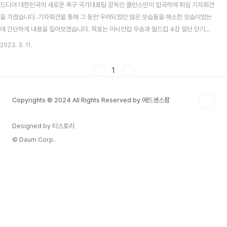
드디어 대한민국의 새로운 축구 국가대표팀 감독인 클린스만이 입국하여 취임 기자회견
을 가졌습니다. 기자회견을 통해 그 동안 우려되었던 많은 모습들을 해소한 모습이었는
데 간단하게 내용을 짚어보겠습니다. 목표는 아시안컵 우승과 월드컵 4강 일단 단기적
인 목표와 장기적인 목표에 대해 언급을 하였습니다. 단기적인 목표는 아시안컵 우승이
2023. 3. 11.
며, 중장기적인 목표에 대해서는 한국은 이미 2002년 월드컵 4강에 진출한 바 있으며,
목표는 항상 높게 잡아야 하는만큼 월드컵 4강이 대표팀의 중장기적인 목표가 될 것이
1
라고 밝혔습니다. 일단 목표 자체 단기와 중장기로 나누어서 언급하였고 중장기 목표를
높게 잡은 점은 좋게 봅니다. 의문점에 대해 피해가지 않는 답변 감독 기간의 공백에 대
Copyrights © 2024 All Rights Reserved by 애드센스팜
해 감독으로서는 2019년 헤르타 베를린에서..
Designed by 티스토리
© Daum Corp.