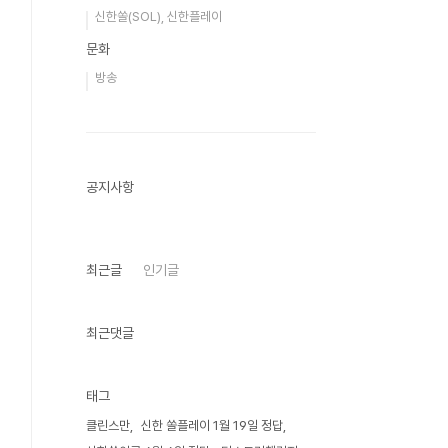
신한쏠(SOL), 신한플레이
문화
방송
공지사항
최근글
인기글
최근댓글
태그
클린스만
신한 쏠플레이 1월 19일 정답