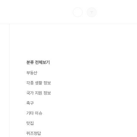
분류 전체보기
부동산
각종 생활 정보
국가 지원 정보
축구
기타 이슈
맛집
퀴즈정답