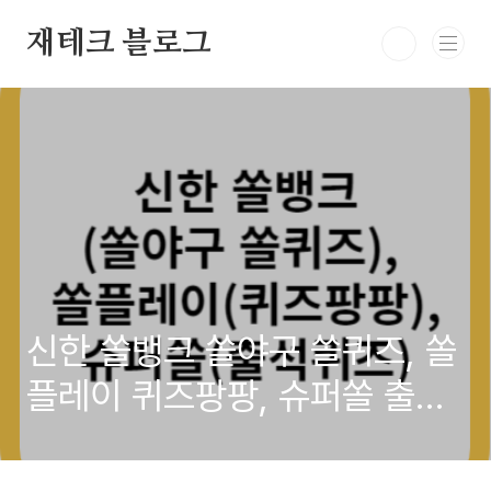
본문 바로가기
재테크 블로그
신한 쏠뱅크 쏠야구 쏠퀴즈, 쏠
플레이 퀴즈팡팡, 슈퍼쏠 출석
퀴즈 정답 10월 1일