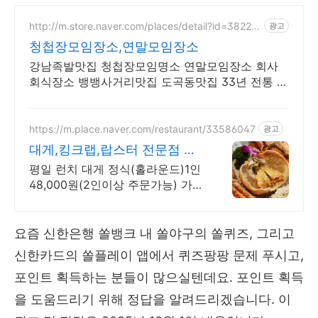
http://m.store.naver.com/places/detail?id=38226
광고
320
청첩장모임장소,연말모임장소
강남족발맛집 청첩장모임명소 연말모임장소 회사
회식장소 뱅뱅사거리맛집 도곡동맛집 33년 전통 씨
육수로 족발명인이 만드는 국내 최초 갈비족발 원조
의 특별한 불맛
https://m.place.naver.com/restaurant/33586047
광고
대게,킹크랩,랍스터 전문점 특
별하게 즐길 수 있는 메뉴
평일 런치 대게 정식(홀라운드)1인
48,000원(2인이상 주문가능) 가족
외식,단체회식 또는 연인과 특별한
날 즐길 수 있는 프라이빗한 메뉴
와 장소
요즘 신한은행 쏠뱅크 내 쏠야구의 쏠퀴즈, 그리고
신한카드의 쏠플레이 앱에서 퀴즈팡팡 문제 푸시고,
포인트 획득하는 분들이 많으실텐데요. 포인트 획득
을 도움드리기 위해 정답을 알려드리겠습니다. 이