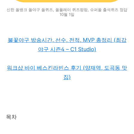
신한 쏠뱅크 쏠야구 쏠퀴즈, 쏠플레이 퀴즈팡팡, 슈퍼쏠 출석퀴즈 정답
10월 1일
불꽃야구 방송시간, 선수, 전적, MVP 총정리 (최강
야구 시즌4 – C1 Studio)
워크샵 바이 베스킨라빈스 후기 (양재역, 도곡동 맛
집)
목차