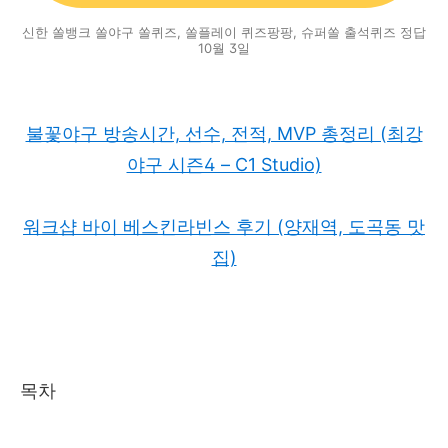
신한 쏠뱅크 쏠야구 쏠퀴즈, 쏠플레이 퀴즈팡팡, 슈퍼쏠 출석퀴즈 정답
10월 3일
불꽃야구 방송시간, 선수, 전적, MVP 총정리 (최강
야구 시즌4 – C1 Studio)
워크샵 바이 베스킨라빈스 후기 (양재역, 도곡동 맛
집)
목차