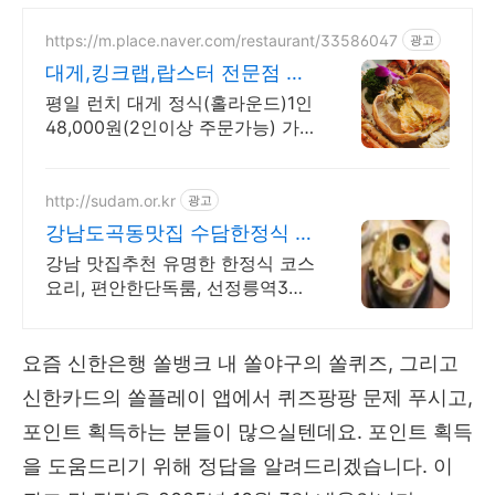
https://m.place.naver.com/restaurant/33586047
광고
대게,킹크랩,랍스터 전문점 특
별하게 즐길 수 있는 메뉴
평일 런치 대게 정식(홀라운드)1인
48,000원(2인이상 주문가능) 가족
외식,단체회식 또는 연인과 특별한
날 즐길 수 있는 프라이빗한 메뉴
와 장소
http://sudam.or.kr
광고
강남도곡동맛집 수담한정식 강
남 NO.1고급한정식 맛집
강남 맛집추천 유명한 한정식 코스
요리, 편안한단독룸, 선정릉역3번
출구도보1분.
요즘 신한은행 쏠뱅크 내 쏠야구의 쏠퀴즈, 그리고
신한카드의 쏠플레이 앱에서 퀴즈팡팡 문제 푸시고,
포인트 획득하는 분들이 많으실텐데요. 포인트 획득
을 도움드리기 위해 정답을 알려드리겠습니다. 이