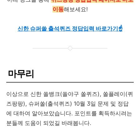
이동
해보세요!
신한 슈퍼쏠 출석퀴즈 정답입력 바로가기☝
마무리
이상으로 신한 쏠뱅크(쏠야구 쏠퀴즈), 쏠플레이(퀴
즈팡팡), 슈퍼쏠(출석퀴즈) 10월 3일 문제 및 정답
에 대하여 알아보았습니다. 포인트를 획득하시려는
분들께 도움이 되었길 바래봅니다.