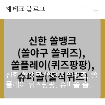
본문 바로가기
재테크 블로그
신한 쏠뱅크 쏠야구 쏠퀴즈, 쏠
플레이 퀴즈팡팡, 슈퍼쏠 출석
퀴즈 정답 10월 3일