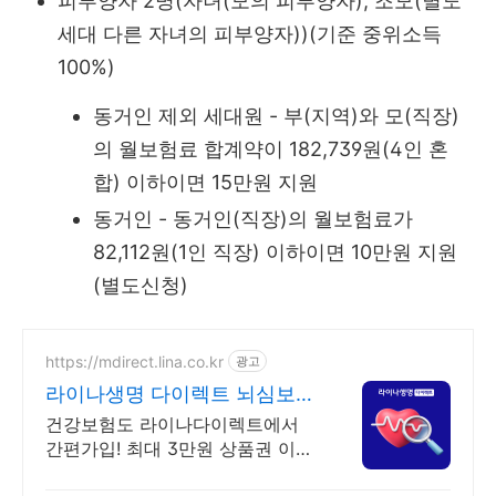
피부양자 2명(자녀(모의 피부양자), 조모(별도
세대 다른 자녀의 피부양자))(기준 중위소득
100%)
동거인 제외 세대원 - 부(지역)와 모(직장)
의 월보험료 합계약이 182,739원(4인 혼
합) 이하이면 15만원 지원
동거인 - 동거인(직장)의 월보험료가
82,112원(1인 직장) 이하이면 10만원 지원
(별도신청)
https://mdirect.lina.co.kr
광고
라이나생명 다이렉트 뇌심보험
최대 3만원 상품권 증정
건강보험도 라이나다이렉트에서
간편가입! 최대 3만원 상품권 이벤
트 놓치지 마세요!