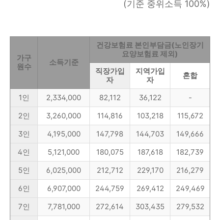
(기준 중위소득 100%)
건강보험료 본인부담금(노인장기
요양보험료 제외)
가구
소득기준
원수
직장가입
지역가입
혼합
자
자
1인
2,334,000
82,112
36,122
-
2인
3,260,000
114,816
103,218
115,672
3인
4,195,000
147,798
144,703
149,666
4인
5,121,000
180,075
187,618
182,739
5인
6,025,000
212,712
229,170
216,279
6인
6,907,000
244,759
269,412
249,469
7인
7,781,000
272,614
303,435
279,532