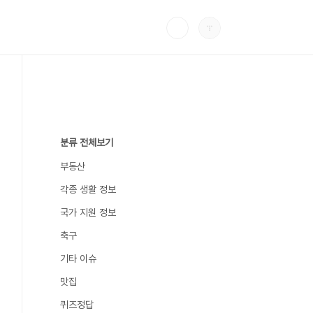
분류 전체보기
부동산
각종 생활 정보
국가 지원 정보
축구
기타 이슈
맛집
퀴즈정답