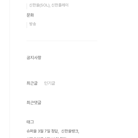
신한쏠(SOL), 신한플레이
문화
방송
공지사항
최근글
인기글
최근댓글
태그
슈퍼쏠 3월 7일 정답
신한쏠뱅크