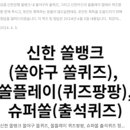
요즘 신한은행 쏠뱅크 내 쏠야구의 쏠퀴즈, 그리고 신한카드의 쏠플레이 앱에서 퀴즈팡
팡 문제 푸시고, 포인트 획득하는 분들이 많으실텐데요. 포인트 획득을 도움드리기 위해
정답을 알려드리겠습니다. 이 퀴즈 및 정답은 2024년 6월 3일 내용입니다. 최강야구
시즌3 방송시간, 선수, 전적 총정리 목차 신한 쏠뱅크 쏠야구(쏠퀴즈) 6월 3일 문제 및
2024. 6. 3.
정답신한 쏠뱅크 쏠야구 6월 3일 문제 다음 중 올스타 '드림'팀에 속하지 않는 구단은 어
디일까요? 신한 쏠뱅크 쏠야구 6월 3일 정답 기아 타이거즈 2024 KBO 프로야구,
자동투구판정(ABS) 시스템 도입! 기계가 스트라이크 볼 판정2024 KBO는 이사회를
열고, 금년부터 도입할 제도를 확정지었습니다. 제도에는 눈여겨볼만한 제도들이 많이
보이..
신한 쏠뱅크 쏠야구 쏠퀴즈, 쏠플레이 퀴즈팡팡, 슈퍼쏠 출석퀴즈 정답 6월 2일