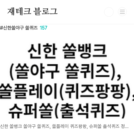
본문 바로가기
재테크 블로그
신한쏠야구 쏠퀴즈
157
신한 쏠뱅크 쏠야구 쏠퀴즈, 쏠플레이 퀴즈팡팡, 슈퍼쏠 출석퀴즈 정답 6월 5일