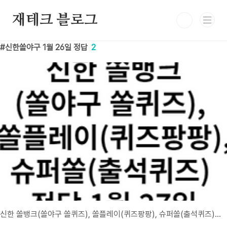
본문 바로가기
재테크 블로그
신한쏠야구 1월 26일 정답
2
신한 쏠뱅크(쏠야구 쏠퀴즈), 쏠플레이(퀴즈팡팡), 슈퍼쏠(출석퀴즈) 정답 1월 27일