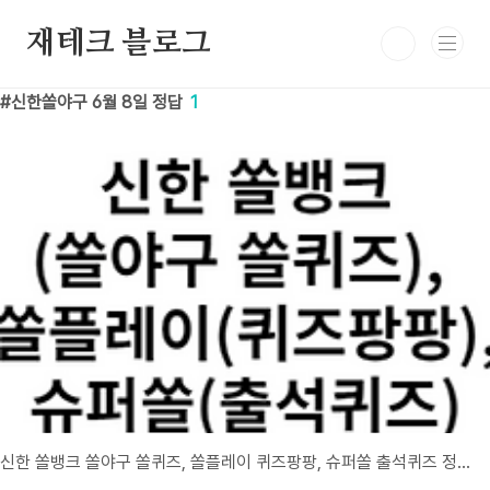
본문 바로가기
재테크 블로그
신한쏠야구 6월 8일 정답
1
신한 쏠뱅크 쏠야구 쏠퀴즈, 쏠플레이 퀴즈팡팡, 슈퍼쏠 출석퀴즈 정답 6월 8일