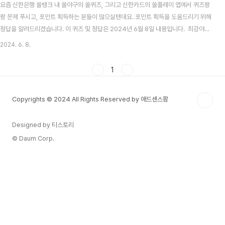
요즘 신한은행 쏠뱅크 내 쏠야구의 쏠퀴즈, 그리고 신한카드의 쏠플레이 앱에서 퀴즈팡
팡 문제 푸시고, 포인트 획득하는 분들이 많으실텐데요. 포인트 획득을 도움드리기 위해
정답을 알려드리겠습니다. 이 퀴즈 및 정답은 2024년 6월 8일 내용입니다. 최강야구
시즌3 방송시간, 선수, 전적 총정리 목차 신한 쏠뱅크 쏠야구(쏠퀴즈) 6월 8일 문제 및
2024. 6. 8.
정답신한 쏠뱅크 쏠야구 6월 8일 문제 지난 6월 4일 2024 시즌 첫 완봉승을 달성한
팀은 어디일까요? 신한 쏠뱅크 쏠야구 6월 8일 정답 롯데자이언츠 2024 KBO 프
1
로야구, 자동투구판정(ABS) 시스템 도입! 기계가 스트라이크 볼 판정2024 KBO는 이
사회를 열고, 금년부터 도입할 제도를 확정지었습니다. 제도에는 눈여겨볼만한 제도들
Copyrights © 2024 All Rights Reserved by 애드센스팜
이 많..
Designed by 티스토리
© Daum Corp.