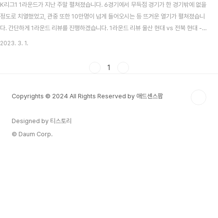
K리그1 1라운드가 지난 주말 펼쳐졌습니다. 6경기에서 무득점 경기가 한 경기밖에 없을
정도로 치열했었고, 관중 또한 10만명이 넘게 들어오시는 등 뜨거운 열기가 펼쳐졌습니
다. 간단하게 1라운드 리뷰를 진행하겠습니다. 1라운드 리뷰 울산 현대 vs 전북 현대 - 1
라운드 Best Match 지난시즌 우승팀과 준우승팀이 개막전에서 다시 만났습니다. 홍명
2023. 3. 1.
보 감독과 아마노 준 때문에도 추가적으로 이슈가 되었는데요. 결과적으로는 울산 현대
가 역전승을 거두었습니다. 전북은 송민규 선수가 선취 득점을 하며 앞서 나갔지만 울산
1
이 전반 끝나기 전 엄원상 선수의 골로 동점을 만들었고, 후반전에 골키퍼의 결정적 실수
를 루빅손 선수가 놓치기 않고 골을 넣어 역전을 시켰습니다. FC서울 vs 인천 유나이티
Copyrights © 2024 All Rights Reserved by 애드센스팜
드 1라운드부터 경인..
Designed by 티스토리
© Daum Corp.