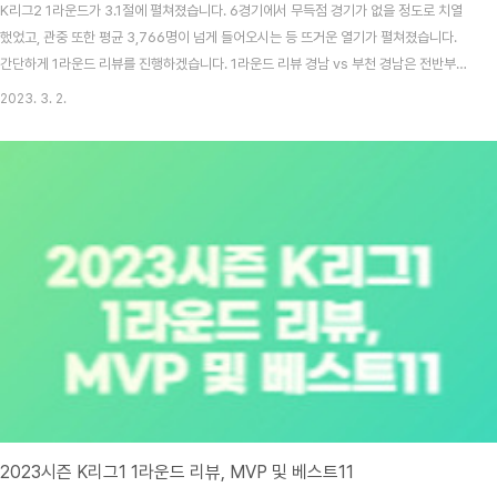
K리그2 1라운드가 3.1절에 펼쳐졌습니다. 6경기에서 무득점 경기가 없을 정도로 치열
했었고, 관중 또한 평균 3,766명이 넘게 들어오시는 등 뜨거운 열기가 펼쳐졌습니다.
간단하게 1라운드 리뷰를 진행하겠습니다. 1라운드 리뷰 경남 vs 부천 경남은 전반부터
부천을 밀어붙였으나 소득을 얻어내지는 못하였습니다. 그러나 후반 초반 역습 찬스를
2023. 3. 2.
원기종 선수가 놓치지 않고 골로 성공시키면서 1대0으로 앞서 나갔고, 한 골을 끝까지
지켜 개막전 승리를 얻어냈습니다. 천안 vs 부산 원정팀 부산은 6분만에 우측에서 올라
온 크로스를 라마스가 선제골로 연결시킨데 이어, 9분에는 K리그 데뷔전을 치르는 페신
이 추가골을 성공시켜 쉽게 앞서가는듯 했습니다. 그러나, 금년도 K리그2에 처음 참가
하는 천안의 저력도 만만치 않..
2023시즌 K리그1 1라운드 리뷰, MVP 및 베스트11