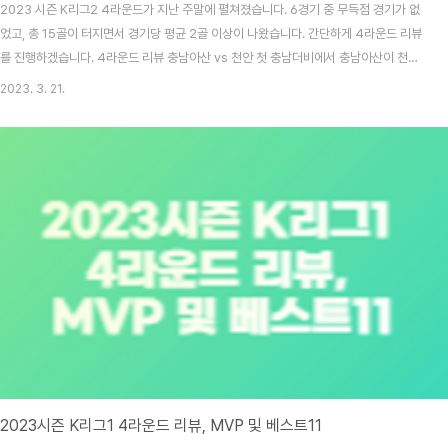
2023 시즌 K리그2 4라운드가 지난 주말에 펼쳐졌습니다. 6경기 중 무득점 경기가 없
었고, 총 15골이 터지면서 경기당 평균 2골 이상이 나왔습니다. 간단하게 4라운드 리뷰
를 진행하겠습니다. 4라운드 리뷰 충남아산 vs 천안 첫 충남더비에서 충남아산이 천안
에게 승리를 거두었습니다. 양 팀은 지속적으로 상대편 골문을 노렸으나 결과로 연결시
2023. 3. 21.
키지는 못하였습니다. 그러던 후반 34분, 충남아산은 강민규의 벼락같은 중거리슛으로
한 점 앞서 나갑니다. 이 골을 끝까지 지킨 충남아산이 드디어 시즌 첫승을 신고하였습니
다. 경남 vs 충북청주 신생팀 충북청주가 강팀 경남을 상대로 이변을 일으킬 뻔했습니
다. 충북 청주는 전반 8분, 낮게 깔아주는 약속된 코너킥을 피터가 슈팅으로 성공시키며
앞서가가기 시작하였으며, 27..
2023시즌 K리그1 4라운드 리뷰, MVP 및 베스트11