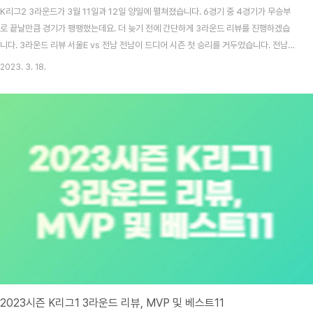
K리그2 3라운드가 3월 11일과 12일 양일에 펼쳐졌습니다. 6경기 중 4경기가 무승부
로 끝날만큼 경기가 팽팽했는데요. 더 늦기 전에 간단하게 3라운드 리뷰를 진행하겠습
니다. 3라운드 리뷰 서울E vs 전남 전남이 드디어 시즌 첫 승리를 거두었습니다. 전남은
서울이랜드와의 원정 경기에서 후반 36분, 상대 골키퍼와 수비수간의 미스를 재빨리 스
2023. 3. 18.
로인으로 연결된 공을 크로스로 받아 발디비아가 골을 넣었습니다. 이후 전남은 골을 추
가하는 듯했으나 핸드볼 파울 및 오프사이드로 취소가 되었습니다. 그래도 전남은 한 골
을 지키며 첫 승을 거두었습니다. 김포 vs 경남 김포가 강팀 경남과의 경기에서 무승부
를 이끌어냈습니다. 두 팀은 전반전부터 치열한 공방을 펼쳤습니다. 그러나 전반에 이어
후반에도 결국 골은 성공시키..
2023시즌 K리그1 3라운드 리뷰, MVP 및 베스트11